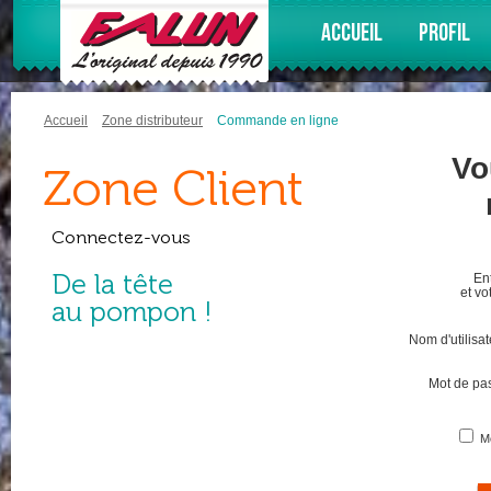
ACCUEIL
PROFIL
Accueil
Zone distributeur
Commande en ligne
Vo
Zone Client
Connectez-vous
De la tête
Ent
et vo
au pompon !
Nom d'utilisat
Mot de pas
M